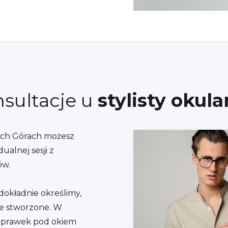
sultacje u
stylisty okul
ich Górach możesz
ualnej sesji z
ów.
okładnie określimy,
bie stworzone. W
 oprawek pod okiem