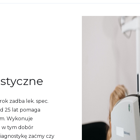
istyczne
ok zadba lek. spec.
ad 25 lat pomaga
iom. Wykonuje
 w tym dobór
 diagnostykę zaćmy czy