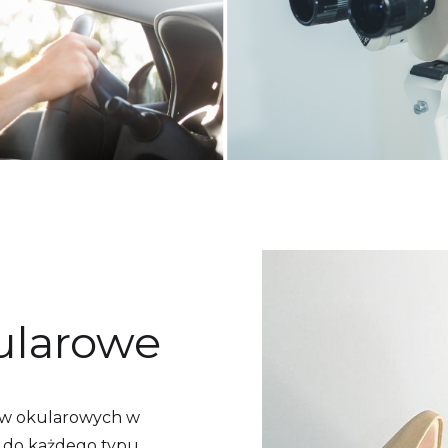
ularowe
aw okularowych w
 do każdego typu