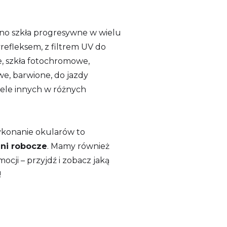
wno szkła progresywne w wielu
yrefleksem, z filtrem UV do
, szkła fotochromowe,
we, barwione, do jazdy
iele innych w różnych
ykonanie okularów to
dni robocze
. Mamy również
ocji – przyjdź i zobacz jaką
!