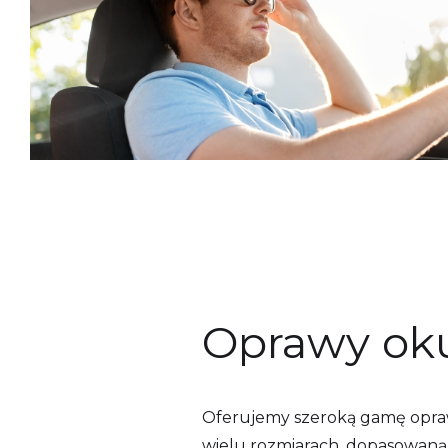
Oprawy ok
Oferujemy szeroką gamę opr
wielu rozmiarach, dopasowaną