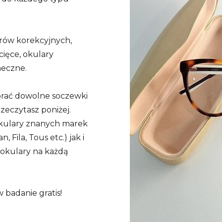
arów korekcyjnych,
cięce, okulary
neczne.
brać dowolne soczewki
zeczytasz poniżej.
 okulary znanych marek
 Fila, Tous etc.) jak i
 okulary na każdą
 badanie gratis!