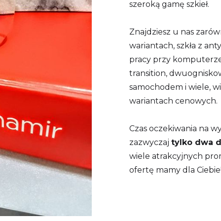
szeroką gamę szkieł.
Znajdziesz u nas zaró
wariantach, szkła z ant
pracy przy komputerze
transition, dwuognisko
samochodem i wiele, w
wariantach cenowych.
Czas oczekiwania na w
zazwyczaj
tylko dwa 
wiele atrakcyjnych prom
ofertę mamy dla Ciebie